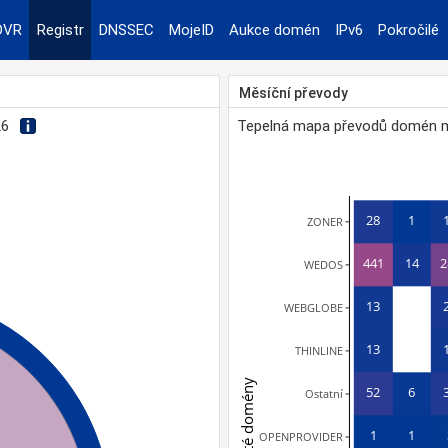
DVR
Registr
DNSSEC
MojeID
Aukce domén
IPv6
Pokročilé
Měsíční převody
26
Tepelná mapa převodů domén me
28
1
ZONER
441
14
2
WEDOS
13
WEBGLOBE
13
THINLINE
Převzaté domény
52
6
Ostatní
1
1
OPENPROVIDER