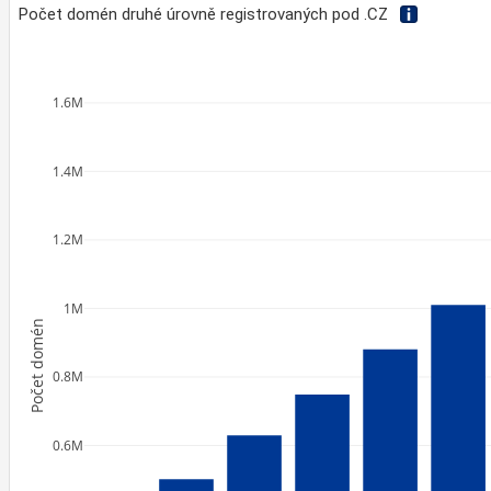
Počet domén druhé úrovně registrovaných pod .CZ
1.6M
1.4M
1.2M
1M
Počet domén
0.8M
0.6M