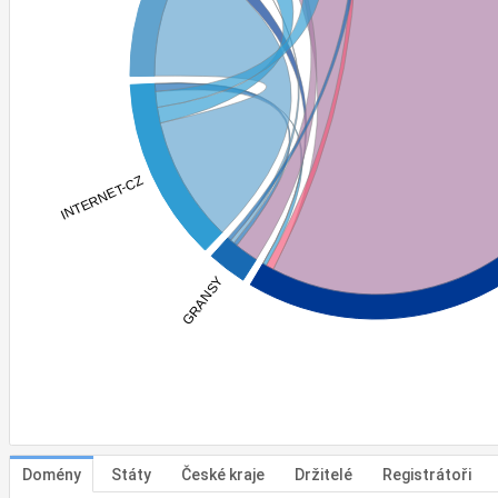
INTERNET-CZ
GRANSY
Domény
Státy
České kraje
Držitelé
Registrátoři