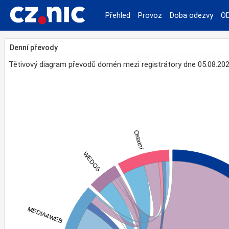
Přehled
Provoz
Doba odezvy
O
Denní převody
Tětivový diagram převodů domén mezi registrátory dne 05.08.20
Ostatní
WEDOS
MEDIA4WEB