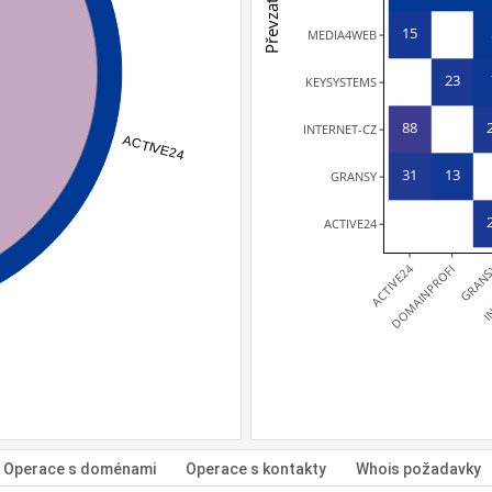
15
MEDIA4WEB
23
KEYSYSTEMS
88
INTERNET-CZ
ACTIVE24
31
13
GRANSY
ACTIVE24
ACTIVE24
GRAN
DOMAINPROFI
IN
Operace s doménami
Operace s kontakty
Whois požadavky