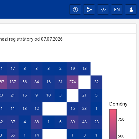
EN
zi registrátory od 07.07.2026
11
17
3
8
3
2
19
13
87
137
56
84
16
31
274
32
20
21
15
9
10
3
21
5
Domény
11
11
13
12
15
23
1
750
32
37
4
88
1
6
89
48
23
3
55
1
14
1
3
1
500