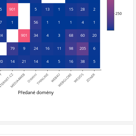
5
901
5
13
1
15
28
2
250
7
1
56
1
1
1
4
1
24
901
34
4
3
68
60
20
79
9
24
16
11
98
205
6
20
14
21
14
4
5
16
38
5
SY
Ostatní
TERNET-CZ
MEDIA4WEB
THINLINE
WEB4U
WEBGLOBE
WEDOS
ZONER
Předané domény